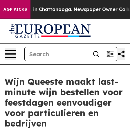
se
Chaos in Chattanooga. Newspaper Owner Calls the P
AGP PICKS
Wijn Queeste maakt last-
minute wijn bestellen voor
feestdagen eenvoudiger
voor particulieren en
bedrijven