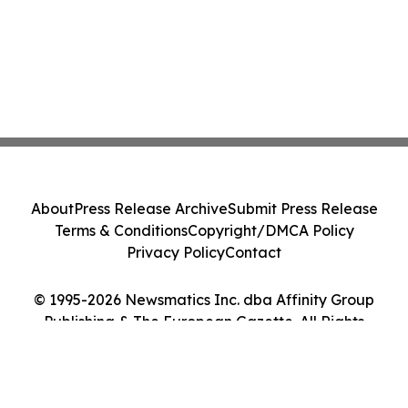
About
Press Release Archive
Submit Press Release
Terms & Conditions
Copyright/DMCA Policy
Privacy Policy
Contact
© 1995-2026 Newsmatics Inc. dba Affinity Group
Publishing & The European Gazette. All Rights
Reserved.
Cookie Settings / Your Privacy Choices