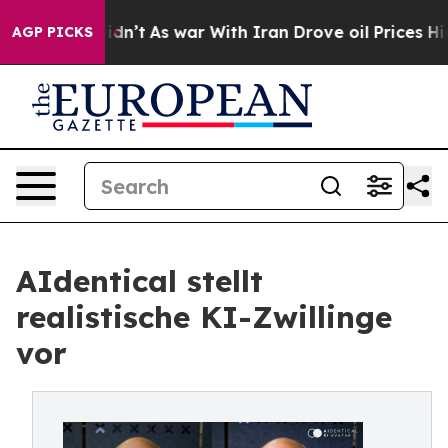
l, it Didn’t
As war With Iran Drove oil Prices Higher
AGP PICKS
AIdentical stellt
realistische KI-Zwillinge
vor