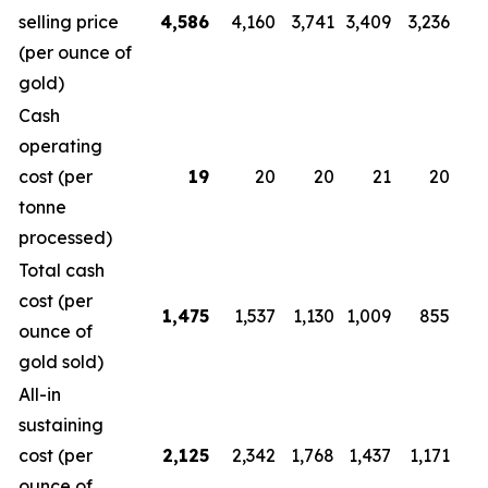
selling price
4,586
4,160
3,741
3,409
3,236
2
(per ounce of
gold)
Cash
operating
cost (per
19
20
20
21
20
tonne
processed)
Total cash
cost (per
1,475
1,537
1,130
1,009
855
ounce of
gold sold)
All-in
sustaining
cost (per
2,125
2,342
1,768
1,437
1,171
1
ounce of