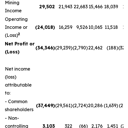
Mining
29,502
21,943
22,683
15,466
18,039
17
Income
Operating
Income or
(24,018
)
16,259
9,526
10,065
11,518
11
2
(Loss)
Net Profit or
(34,346
)
(29,239)
(2,790)
22,462
(188)
(32,
(Loss)
Net income
(loss)
attributable
to:
- Common
(37,449
)
(29,561)
(2,724)
20,286
(1,639)
(29,
shareholders
- Non-
controlling
3,103
322
(66)
2,176
1,451
(2,