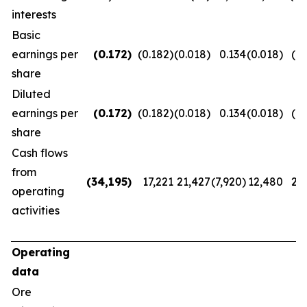
interests
Basic
earnings per
(0.172
)
(0.182)
(0.018)
0.134
(0.018)
(0.
share
Diluted
earnings per
(0.172
)
(0.182)
(0.018)
0.134
(0.018)
(0.
share
Cash flows
from
(34,195
)
17,221
21,427
(7,920)
12,480
20
operating
activities
Operating
data
Ore