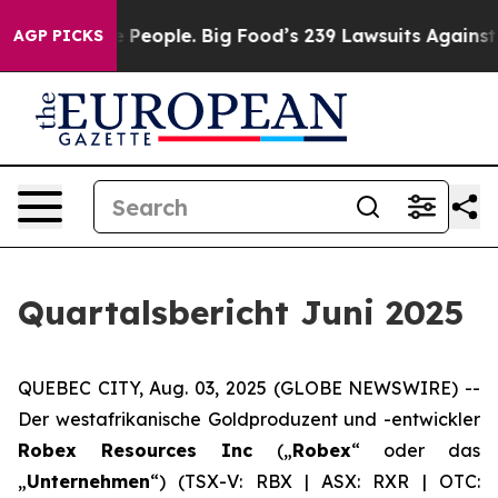
ople. Big Food’s 239 Lawsuits Against Life-Saving Poli
AGP PICKS
Quartalsbericht Juni 2025
QUEBEC CITY, Aug. 03, 2025 (GLOBE NEWSWIRE) --
Der westafrikanische Goldproduzent und -entwickler
Robex Resources Inc
(„
Robex
“ oder das
„
Unternehmen
“) (TSX-V: RBX | ASX: RXR | OTC: