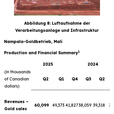
Abbildung 8: Luftaufnahme der
Verarbeitungsanlage und Infrastruktur
Nampala-Goldbetrieb, Mali
1
Production and Financial Summary
2025
2024
(in thousands
of Canadian
Q2
Q1
Q4
Q3
Q2
dollars)
Revenues –
60,099
49,373
41,827
38,059
39,318
39
Gold sales