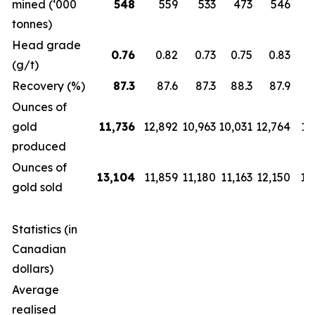
mined (‘000
548
559
533
473
546
tonnes)
Head grade
0.76
0.82
0.73
0.75
0.83
(g/t)
Recovery (%)
87.3
87.6
87.3
88.3
87.9
Ounces of
gold
11,736
12,892
10,963
10,031
12,764
12
produced
Ounces of
13,104
11,859
11,180
11,163
12,150
14
gold sold
Statistics (in
Canadian
dollars)
Average
realised