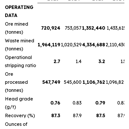
OPERATING
DATA
Ore mined
720,924
753,057
1,352,440
1,433,615
(tonnes)
Waste mined
1,964,119
1,020,529
4,334,688
2,110,430
(tonnes)
Operational
2.7
1.4
3.2
1.5
stripping ratio
Ore
processed
547,749
545,600
1,106,762
1,096,821
(tonnes)
Head grade
0.76
0.83
0.79
0.83
(g/t)
Recovery (%)
87.3
87.9
87.5
87.9
Ounces of